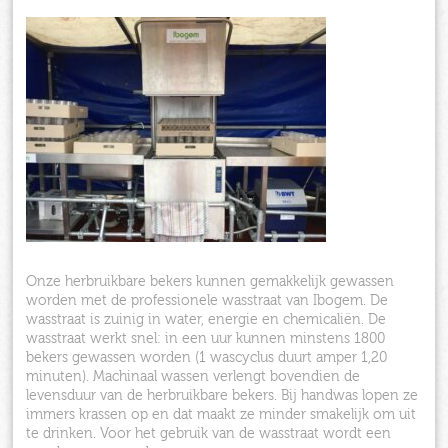
Onze herbruikbare bekers kunnen gemakkelijk gewassen
worden met de professionele wasstraat van Ibogem. De
wasstraat is zuinig in water, energie en chemicaliën. De
wasstraat werkt snel: in een uur kunnen minstens 1800
bekers gewassen worden (1 wascyclus duurt amper 1,20
minuten). Machinaal wassen verlengt bovendien de
levensduur van de herbruikbare bekers. Bij handwas lopen ze
immers krassen op en dat maakt ze minder smakelijk om uit
te drinken. Voor het gebruik van de wasstraat wordt een