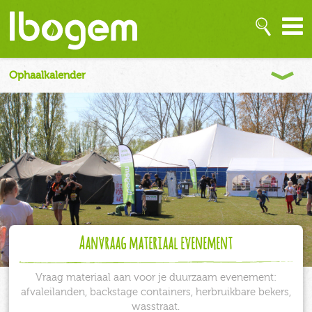
Aanvraag materiaal evenement
Vraag materiaal aan voor je duurzaam evenement:
afvaleilanden, backstage containers, herbruikbare bekers,
wasstraat.