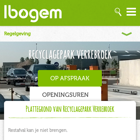
recyclagepark verrebroek
OP AFSPRAAK
OPENINGSUREN
Plattegrond van Recyclagepark Verrebroek
Restafval kan je niet brengen.