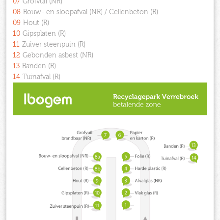
07
Grofvuil (NR)
08
Bouw- en sloopafval (NR) / Cellenbeton (R)
09
Hout (R)
10
Gipsplaten (R)
11
Zuiver steenpuin (R)
12
Gebonden asbest (NR)
13
Banden (R)
14
Tuinafval (R)