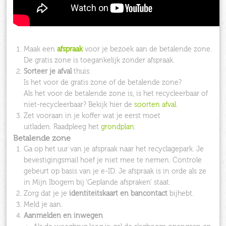
Maak een
afspraak
voor je bezoek aan de betalende zone.
De gratis zone is toegankelijk zonder afspraak.
Sorteer je afval
thuis:
Is het voor de gratis zone of de betalende zone?
Als het voor de betalende zone is, is het recycleerbaar of
niet-recycleerbaar? Bekijk hier de
soorten afval.
Zet vooraan in je koffer wat je eerst moet
uitladen. Raadpleeg het
grondplan
.
Betalende zone
Ga op het uur van je afspraak naar het recyclagepark. Je
bevestigingsmail hoef je niet mee te nemen. Controle
gebeurt op basis van je e-ID. Je afspraak is in orde als ze
in Mijn Ibogem bij ‘Geplande afspraken’ staat.
Zorg dat je je
identiteitskaart en bancontact
bijhebt.
Meld je aan.
Aanmelden en inwegen