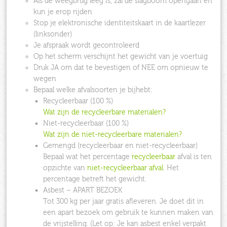
Als de weegbrug leeg is, zal de slagboom opengaan en
kun je erop rijden
Stop je elektronische identiteitskaart in de kaartlezer
(linksonder)
Je afspraak wordt gecontroleerd
Op het scherm verschijnt het gewicht van je voertuig
Druk JA om dat te bevestigen of NEE om opnieuw te
wegen
Bepaal welke afvalsoorten je bijhebt:
Recycleerbaar (100 %)
Wat zijn de recycleerbare materialen?
Niet-recycleerbaar (100 %)
Wat zijn de niet-recycleerbare materialen?
Gemengd (recycleerbaar en niet-recycleerbaar)
Bepaal wat het percentage
recycleerbaar
afval is ten
opzichte van
niet-recycleerbaar afval
. Het
percentage betreft het gewicht.
Asbest – APART BEZOEK
Tot 300 kg per jaar gratis afleveren. Je doet dit in
een apart bezoek om gebruik te kunnen maken van
de vrijstelling. (Let op: Je kan asbest enkel verpakt