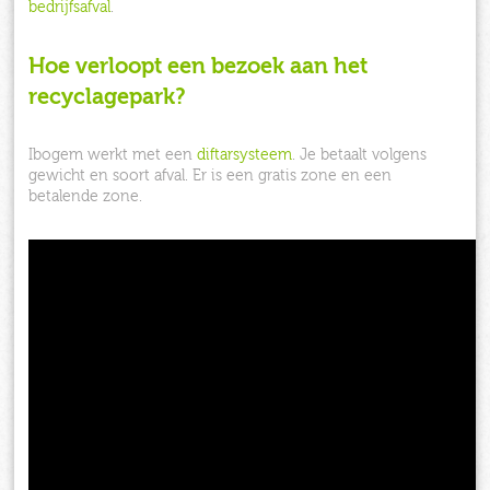
bedrijfsafval
.
Hoe verloopt een bezoek aan het
recyclagepark?
Ibogem werkt met een
diftarsysteem
. Je betaalt volgens
gewicht en soort afval. Er is een gratis zone en een
betalende zone.