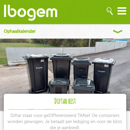
Diftar rest
Diftar staat voor geDIFferentieerd TARief. De containers
worden gewogen. Je betaalt per lediging en voor de kilo’s
die je aanbiedt.