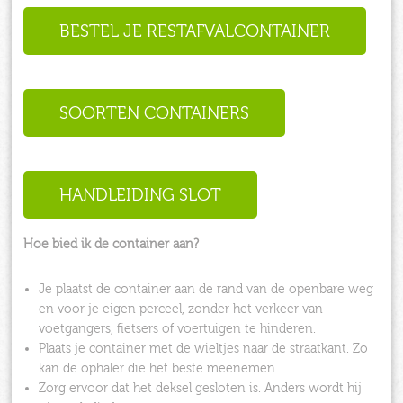
BESTEL JE RESTAFVALCONTAINER
SOORTEN CONTAINERS
HANDLEIDING SLOT
Hoe bied ik de container aan?
Je plaatst de container aan de rand van de openbare weg
en voor je eigen perceel, zonder het verkeer van
voetgangers, fietsers of voertuigen te hinderen.
Plaats je container met de wieltjes naar de straatkant. Zo
kan de ophaler die het beste meenemen.
Zorg ervoor dat het deksel gesloten is. Anders wordt hij