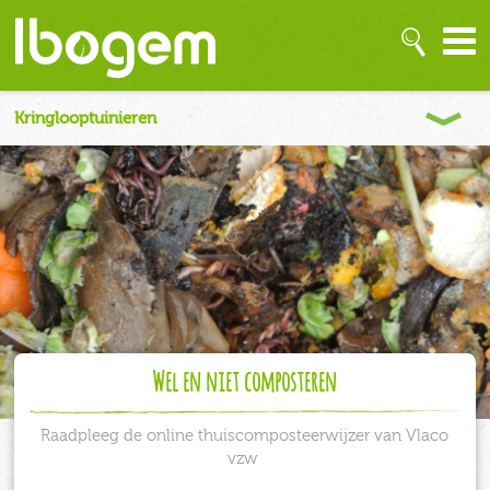
Wel en niet composteren
Raadpleeg de online thuiscomposteerwijzer van Vlaco
vzw