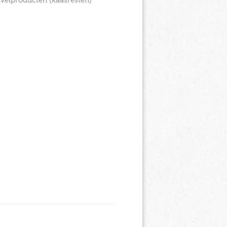
ivelproducten (kaasresten)