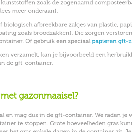
kunststoffen zoals de zogenaamd composteerbar
(lees meer onderaan).
f biologisch afbreekbare zakjes van plastic, pa
oating zoals broodzakken). Die zorgen verstore
container. Of gebruik een speciaal
papieren gft-z
keuken verzamelt, kan je bijvoorbeeld een herbru
 in de gft-container.
 met gazonmaaisel?
al en mag dus in de gft-container. We raden je 
tainer te stoppen. Grote hoeveelheden gras ku
er het gras enkele dagen in de container zit. 