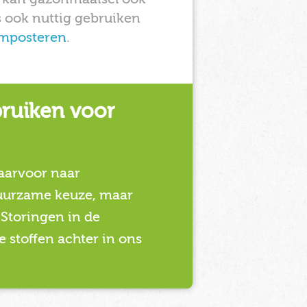
 ook nuttig gebruiken
mposteren
.
ruiken voor
aarvoor naar
duurzame keuze, maar
 Storingen in de
e stoffen achter in ons