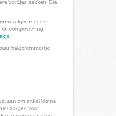
e bordjes, zakken. Die
pieren zakjes met een
n de compostering.
akje
.
ikbaar bakje/emmertje
wel aan om enkel kleine
nnen zorgen voor
Je kan gazonmaaisel ook