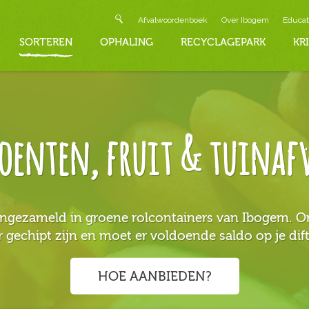
Afvalwoordenboek
Over Ibogem
Educat
SORTEREN
OPHALING
RECYCLAGEPARK
KR
oenten, fruit & tuinaf
gezameld in groene rolcontainers van Ibogem. Om 
 gechipt zijn en moet er voldoende saldo op je dif
HOE AANBIEDEN?