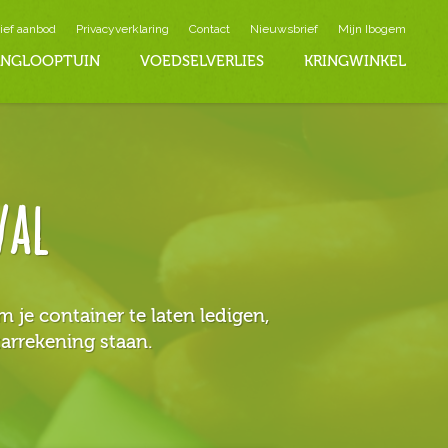
ief aanbod
Privacyverklaring
Contact
Nieuwsbrief
Mijn Ibogem
INGLOOPTUIN
VOEDSELVERLIES
KRINGWINKEL
val
je container te laten ledigen,
tarrekening staan.