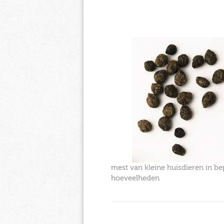
mest van kleine huisdieren in be
hoeveelheden