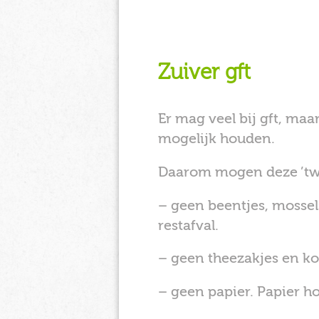
Zuiver gft
Er mag veel bij gft, maa
mogelijk houden.
Daarom mogen deze ’twi
– geen beentjes, mossel
restafval.
– geen theezakjes en kof
– geen papier. Papier hoo