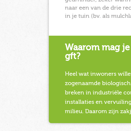
naar een van de drie re
in je tuin (bv. als mulc
Waarom mag je 
gft?
Heel wat inwoners wille
zogenaamde biologisch a
breken in industriële co
installaties en vervuili
milieu. Daarom zijn zakj