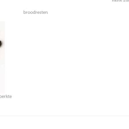
vaste zu
broodresten
perkte