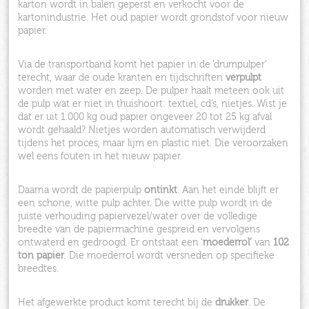
karton wordt in balen geperst en verkocht voor de
kartonindustrie. Het oud papier wordt grondstof voor nieuw
papier.
Via de transportband komt het papier in de ‘drumpulper’
terecht, waar de oude kranten en tijdschriften
verpulpt
worden met water en zeep. De pulper haalt meteen ook uit
de pulp wat er niet in thuishoort: textiel, cd’s, nietjes. Wist je
dat er uit 1.000 kg oud papier ongeveer 20 tot 25 kg afval
wordt gehaald? Nietjes worden automatisch verwijderd
tijdens het proces, maar lijm en plastic niet. Die veroorzaken
wel eens fouten in het nieuw papier.
Daarna wordt de papierpulp
ontinkt
. Aan het einde blijft er
een schone, witte pulp achter. Die witte pulp wordt in de
juiste verhouding papiervezel/water over de volledige
breedte van de papiermachine gespreid en vervolgens
ontwaterd en gedroogd. Er ontstaat een ‘
moederrol’
van
102
ton papier
. Die moederrol wordt versneden op specifieke
breedtes.
Het afgewerkte product komt terecht bij de
drukker
. De