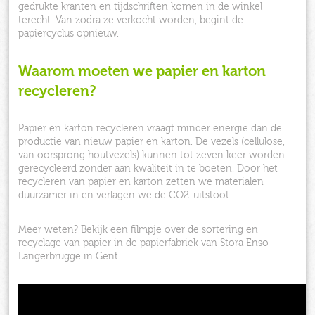
gedrukte kranten en tijdschriften komen in de winkel
terecht. Van zodra ze verkocht worden, begint de
papiercyclus opnieuw.
Waarom moeten we papier en karton
recycleren?
Papier en karton recycleren vraagt minder energie dan de
productie van nieuw papier en karton. De vezels (cellulose,
van oorsprong houtvezels) kunnen tot zeven keer worden
gerecycleerd zonder aan kwaliteit in te boeten. Door het
recycleren van papier en karton zetten we materialen
duurzamer in en verlagen we de CO2-uitstoot.
Meer weten? Bekijk een filmpje over de sortering en
recyclage van papier in de papierfabriek van Stora Enso
Langerbrugge in Gent.