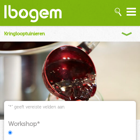
"
*
" geeft vereiste velden aan
Workshop
*