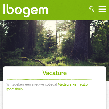
Vacature
Wij zoeken een nieuwe collega!
Medewerker facility
(poetshulp)
.