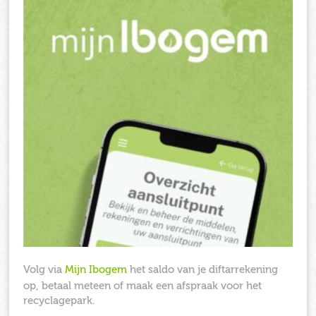
Volg via
Mijn Ibogem
het saldo van je diftarrekening
op, betaal meteen of maak een afspraak voor het
recyclagepark.