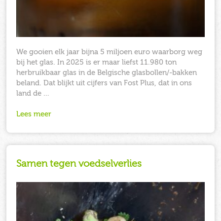
We gooien elk jaar bijna 5 miljoen euro waarborg weg
bij het glas. In 2025 is er maar liefst 11.980 ton
herbruikbaar glas in de Belgische glasbollen/-bakken
beland. Dat blijkt uit cijfers van Fost Plus, dat in ons
land de …
Lees meer
Samen tegen voedselverlies