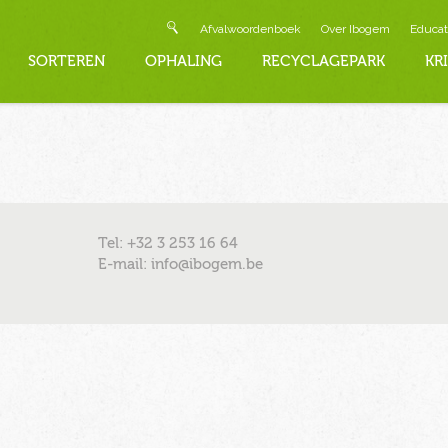
Afvalwoordenboek
Over Ibogem
Educat
SORTEREN
OPHALING
RECYCLAGEPARK
KR
Tel: +32 3 253 16 64
E-mail: info@ibogem.be