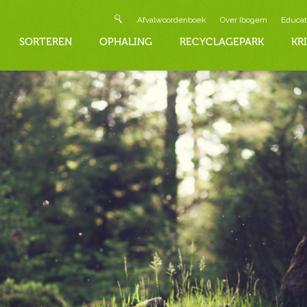
Afvalwoordenboek
Over Ibogem
Educat
SORTEREN
OPHALING
RECYCLAGEPARK
KR