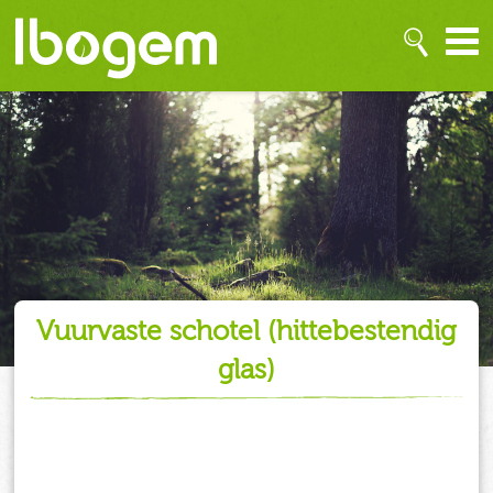
vuurvaste schotel (hittebestendig
glas)