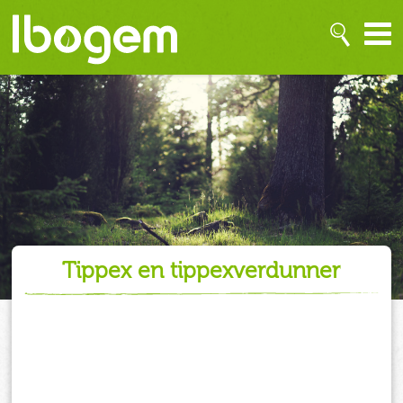
tippex en tippexverdunner