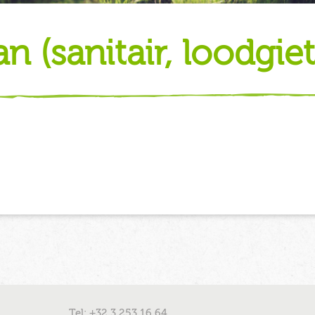
aan (sanitair, loodgiet
Tel: +32 3 253 16 64