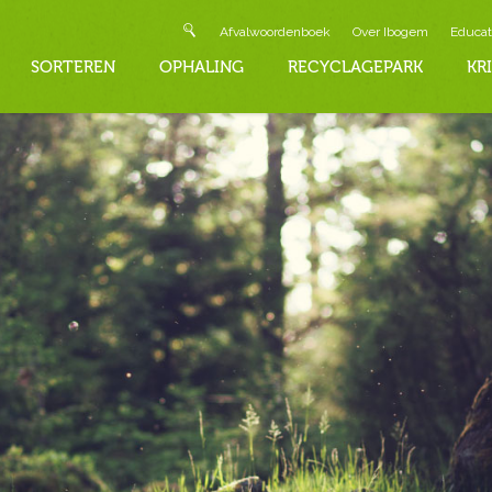
Afvalwoordenboek
Over Ibogem
Educat
SORTEREN
OPHALING
RECYCLAGEPARK
KR