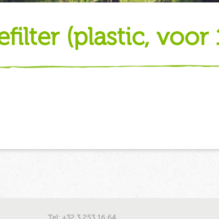
iefilter (plastic, voor 
Tel: +32 3 253 16 64