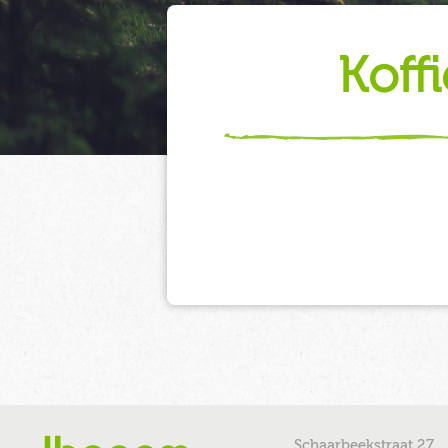
koff
Schaarbeekstraat 27