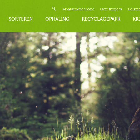
Afvalwoordenboek
Over Ibogem
Educat
SORTEREN
OPHALING
RECYCLAGEPARK
KR