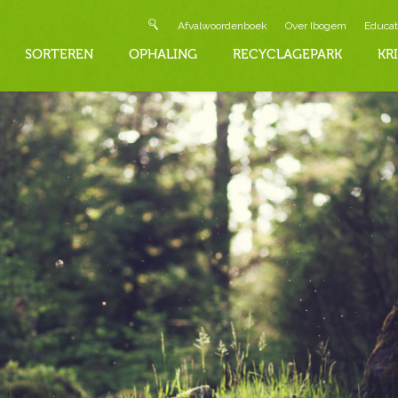
Afvalwoordenboek
Over Ibogem
Educat
SORTEREN
OPHALING
RECYCLAGEPARK
KR