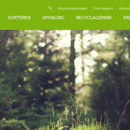
Afvalwoordenboek
Over Ibogem
Educat
SORTEREN
OPHALING
RECYCLAGEPARK
KR