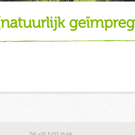
 (natuurlijk geïmpre
Tel: +32 3 253 16 64