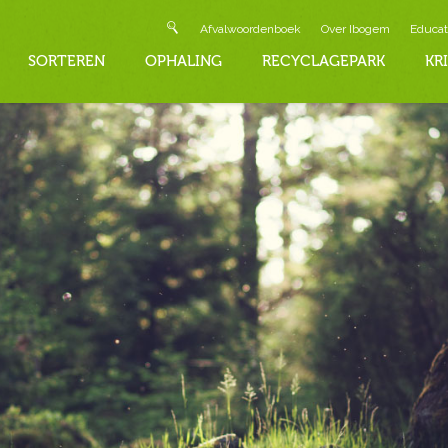
Afvalwoordenboek
Over Ibogem
Educat
SORTEREN
OPHALING
RECYCLAGEPARK
KR