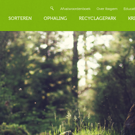
Afvalwoordenboek
Over Ibogem
Educat
SORTEREN
OPHALING
RECYCLAGEPARK
KR