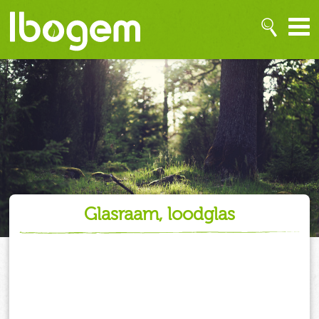
glasraam, loodglas