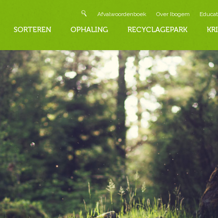
Afvalwoordenboek
Over Ibogem
Educat
SORTEREN
OPHALING
RECYCLAGEPARK
KR