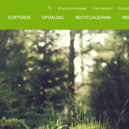
Afvalwoordenboek
Over Ibogem
Educat
SORTEREN
OPHALING
RECYCLAGEPARK
KR