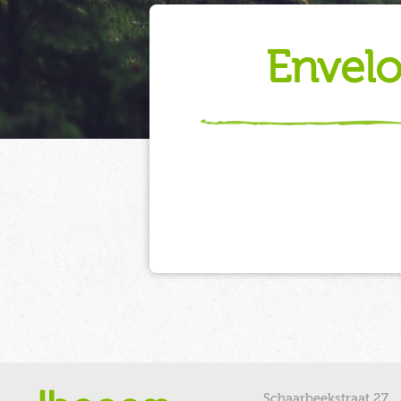
envel
Schaarbeekstraat 27