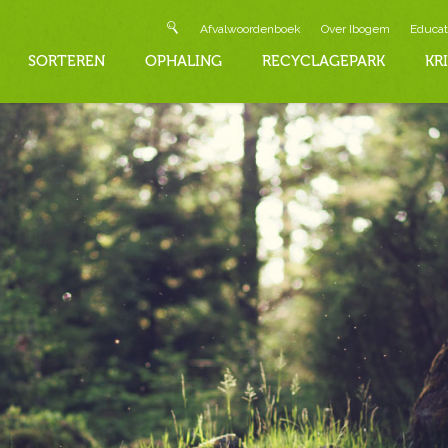
Afvalwoordenboek
Over Ibogem
Educat
SORTEREN
OPHALING
RECYCLAGEPARK
KR