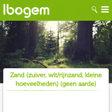
zand (zuiver, wit/rijnzand, kleine
hoeveelheden) (geen aarde)