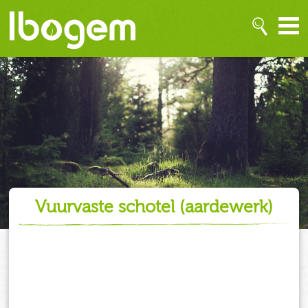
vuurvaste schotel (aardewerk)