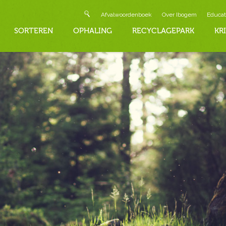
Afvalwoordenboek
Over Ibogem
Educat
SORTEREN
OPHALING
RECYCLAGEPARK
KR