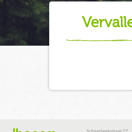
verval
Schaarbeekstraat 27