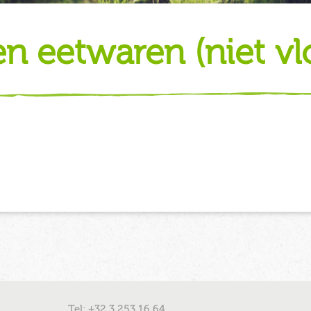
len eetwaren (niet vl
Tel: +32 3 253 16 64