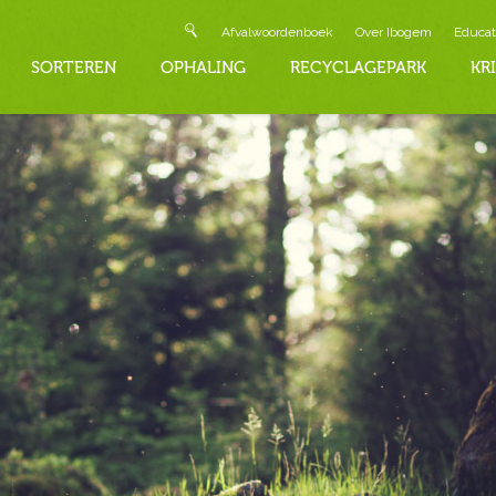
Afvalwoordenboek
Over Ibogem
Educat
SORTEREN
OPHALING
RECYCLAGEPARK
KR