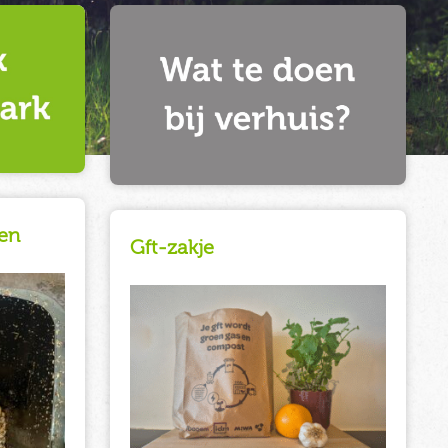
en
Gft-zakje