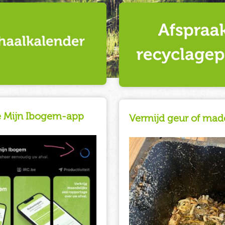
 Mijn Ibogem-app
Vermijd geur of mad