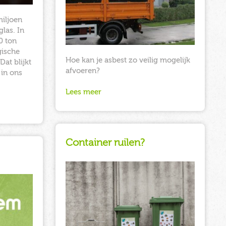
miljoen
las. In
0 ton
gische
Hoe kan je asbest zo veilig mogelijk
at blijkt
afvoeren?
 in ons
Lees meer
Container ruilen?