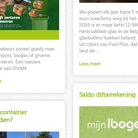
We gooien elk jaar bijna 5 
euro waarborg weg bij het g
2025 is er maar liefst 11.98
herbruikbaar glas in de Bel
glasbollen/-bakken beland. D
uit cijfers van Fost Plus, dat
gebeurt zoveel goeds mee.
land de …
mpost, biogas of groene
reëren. Een nieuwe
Lees meer
e van OVAM.
r
Saldo diftarrekening
 container
den?