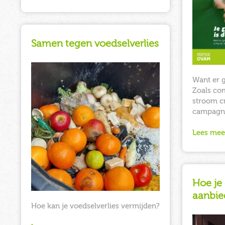
Samen tegen voedselverlies
Want er 
Zoals co
stroom c
campagn
Lees mee
Hoe je
aanbie
Hoe kan je voedselverlies vermijden?