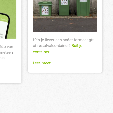
Heb je liever een ander formaat gft-
of restafvalcontainer?
Ruil je
ldo van
container.
l meteen
het
Lees meer