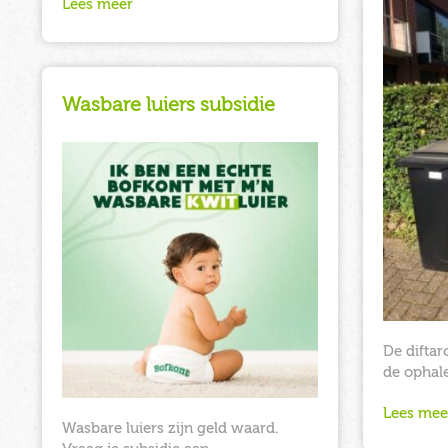
Lees meer
Wasbare luiers subsidie
De difta
de ophale
Lees mee
Wasbare luiers zijn geld waard.