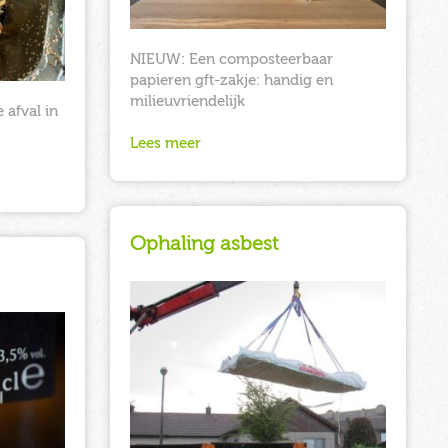
NIEUW: Een composteerbaar
papieren gft-zakje: handig en
milieuvriendelijk
 afval in
Lees meer
Ophaling asbest