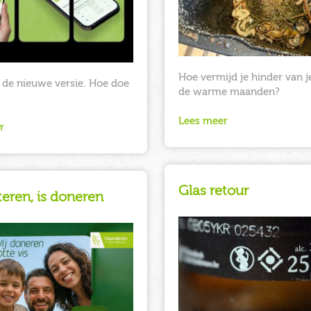
Hoe vermijd je hinder van je
r de nieuwe versie. Hoe doe
de warme maanden?
Lees meer
r
Glas retour
teren, is doneren