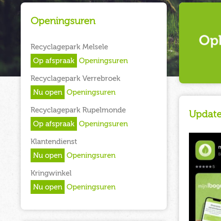
Openingsuren
Recyclagepark Melsele
Op afspraak
Openingsuren
Recyclagepark Verrebroek
Nu open
Openingsuren
Recyclagepark Rupelmonde
Update
Op afspraak
Openingsuren
Klantendienst
Nu open
Openingsuren
Kringwinkel
Nu open
Openingsuren