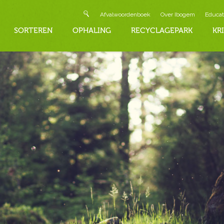
Afvalwoordenboek
Over Ibogem
Educat
SORTEREN
OPHALING
RECYCLAGEPARK
KR