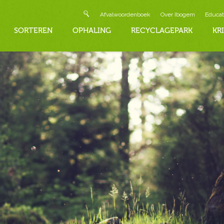
Afvalwoordenboek
Over Ibogem
Educat
SORTEREN
OPHALING
RECYCLAGEPARK
KR