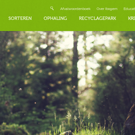
Afvalwoordenboek
Over Ibogem
Educat
SORTEREN
OPHALING
RECYCLAGEPARK
KR