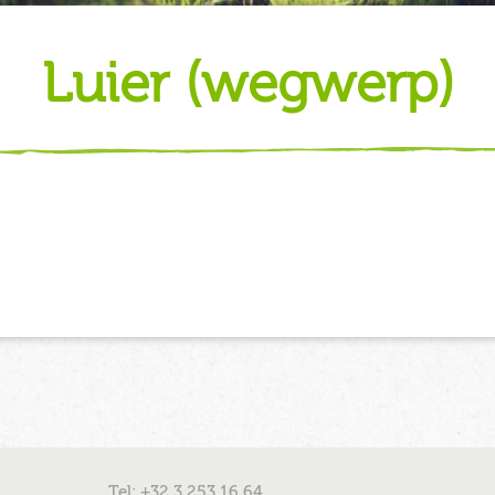
luier (wegwerp)
Tel: +32 3 253 16 64