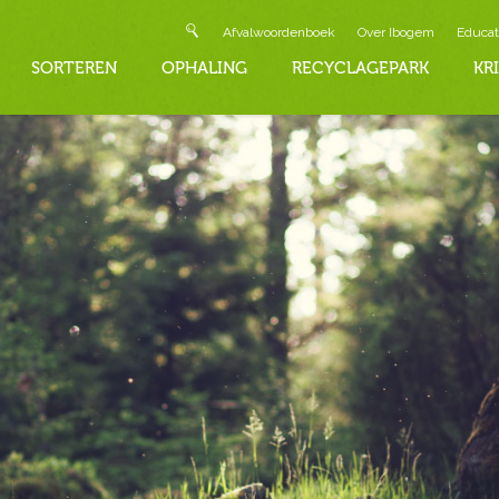
Afvalwoordenboek
Over Ibogem
Educat
SORTEREN
OPHALING
RECYCLAGEPARK
KR