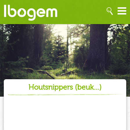
houtsnippers (beuk…)