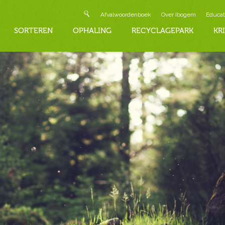
Afvalwoordenboek
Over Ibogem
Educat
SORTEREN
OPHALING
RECYCLAGEPARK
KR