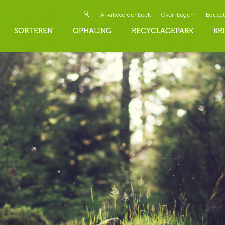
Afvalwoordenboek
Over Ibogem
Educat
SORTEREN
OPHALING
RECYCLAGEPARK
KR