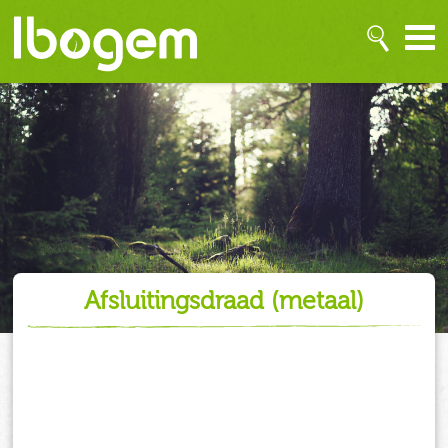
afsluitingsdraad (metaal)